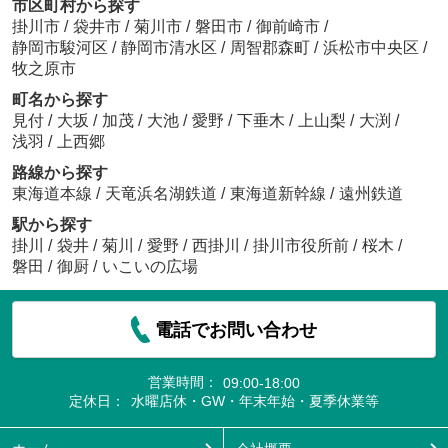
市区町村から探す
掛川市
/
袋井市
/
菊川市
/
磐田市
/
御前崎市
/
静岡市駿河区
/
静岡市清水区
/
周智郡森町
/
浜松市中央区
/
牧之原市
町名から探す
見付
/
大坂
/
加茂
/
大池
/
愛野
/
下垂木
/
上山梨
/
大渕
/
浅羽
/
上西郷
路線から探す
東海道本線
/
天竜浜名湖鉄道
/
東海道新幹線
/
遠州鉄道
駅から探す
掛川
/
袋井
/
菊川
/
愛野
/
西掛川
/
掛川市役所前
/
桜木
/
磐田
/
御厨
/
いこいの広場
電話でお問い合わせ
営業時間：
09:00-18:00
定休日：
水曜店休・GW・年末年始・夏季休業等