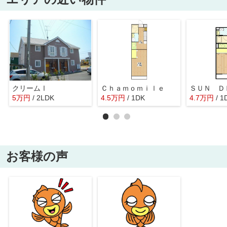
クリームⅠ
Ｃｈａｍｏｍｉｌｅ
ＳＵＮ Ｄ
5
万
円
/ 2LDK
4.5
万
円
/ 1DK
4.7
万
円
/ 1
お客様の声