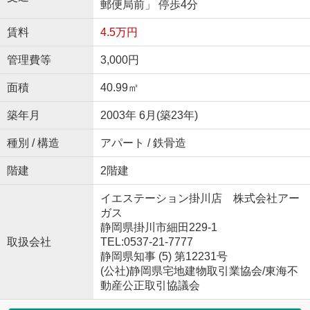
郵便局前」 停歩4分
賃料
4.5万円
管理費等
3,000円
面積
40.99㎡
築年月
2003年 6月(築23年)
種別 / 構造
アパート / 鉄骨造
階建
2階建
イエステーション掛川店 株式会社アー
ガス
静岡県掛川市細田229-1
取扱会社
TEL:0537-21-7777
静岡県知事 (5) 第12231号
(公社)静岡県宅地建物取引業協会/東海不
動産公正取引協議会