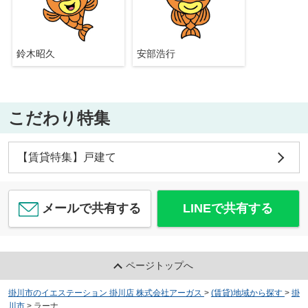
鈴木昭久
安部浩行
こだわり特集
【賃貸特集】戸建て
メールで共有する
LINEで共有する
ページトップへ
掛川市のイエステーション 掛川店 株式会社アーガス
>
(賃貸)地域から探す
>
掛
川市
>
ラーナ