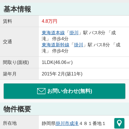
基本情報
賃料
4.8万円
東海道本線
「
掛川
」駅 バス8分 「成
滝」 停歩4分
交通
東海道新幹線
「
掛川
」駅 バス8分 「成
滝」 停歩4分
間取り(面積)
1LDK(46.06㎡)
築年月
2015年 2月(築11年)
お問い合わせ(無料)
物件概要
所在地
静岡県
掛川市
成滝
４８１番地１