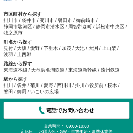
市区町村から探す
掛川市
/
袋井市
/
菊川市
/
磐田市
/
御前崎市
/
静岡市駿河区
/
静岡市清水区
/
周智郡森町
/
浜松市中央区
/
牧之原市
町名から探す
見付
/
大坂
/
愛野
/
下垂木
/
加茂
/
大池
/
大渕
/
上山梨
/
浅羽
/
上西郷
路線から探す
東海道本線
/
天竜浜名湖鉄道
/
東海道新幹線
/
遠州鉄道
駅から探す
掛川
/
袋井
/
菊川
/
愛野
/
西掛川
/
掛川市役所前
/
桜木
/
磐田
/
御厨
/
いこいの広場
電話でお問い合わせ
営業時間：
09:00-18:00
定休日：
水曜店休・GW・年末年始・夏季休業等