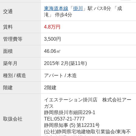
東海道本線
「
掛川
」駅 バス8分 「成
交通
滝」 停歩4分
賃料
4.8万円
管理費等
3,500円
面積
46.06㎡
築年月
2015年 2月(築11年)
種別 / 構造
アパート / 木造
階建
2階建
イエステーション掛川店 株式会社アー
ガス
静岡県掛川市細田229-1
取扱会社
TEL:0537-21-7777
静岡県知事 (5) 第12231号
(公社)静岡県宅地建物取引業協会/東海不