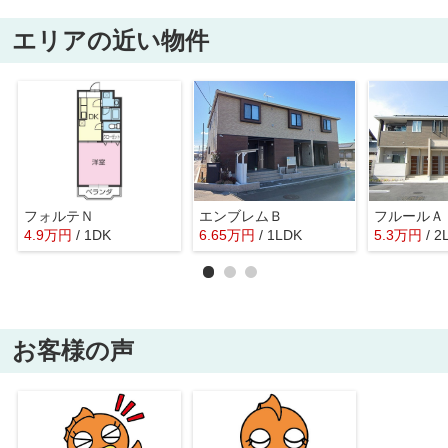
エリアの近い物件
フォルテＮ
エンブレムＢ
フルールＡ
4.9
万
円
/ 1DK
6.65
万
円
/ 1LDK
5.3
万
円
/ 2
お客様の声