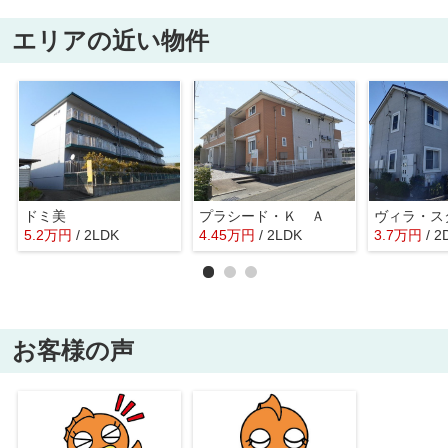
エリアの近い物件
ドミ美
プラシード・Ｋ Ａ
5.2
万
円
/ 2LDK
4.45
万
円
/ 2LDK
3.7
万
円
/ 2
お客様の声