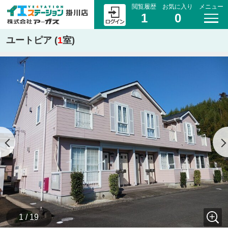
閲覧履歴
お気に入り
メニュー
1
0
ユートピア (
1
室)
1 / 19