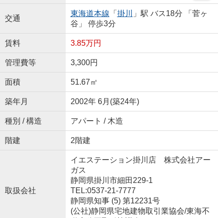
東海道本線
「
掛川
」駅 バス18分 「菅ヶ
交通
谷」 停歩3分
賃料
3.85万円
管理費等
3,300円
面積
51.67㎡
築年月
2002年 6月(築24年)
種別 / 構造
アパート / 木造
階建
2階建
イエステーション掛川店 株式会社アー
ガス
静岡県掛川市細田229-1
取扱会社
TEL:0537-21-7777
静岡県知事 (5) 第12231号
(公社)静岡県宅地建物取引業協会/東海不