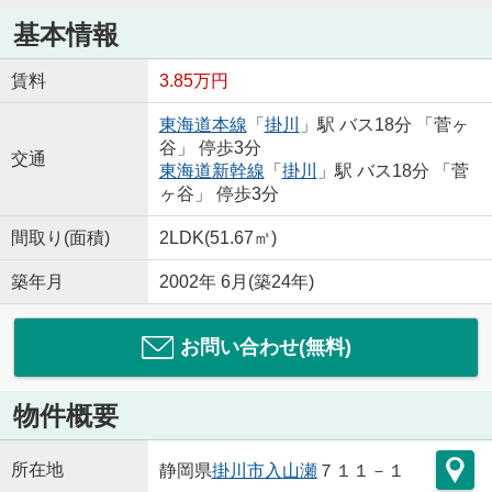
基本情報
賃料
3.85万円
東海道本線
「
掛川
」駅 バス18分 「菅ヶ
谷」 停歩3分
交通
東海道新幹線
「
掛川
」駅 バス18分 「菅
ヶ谷」 停歩3分
間取り(面積)
2LDK(51.67㎡)
築年月
2002年 6月(築24年)
お問い合わせ(無料)
物件概要
所在地
静岡県
掛川市
入山瀬
７１１－１