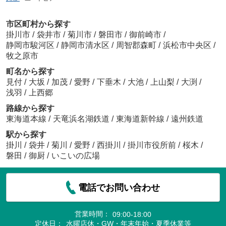
市区町村から探す
掛川市
/
袋井市
/
菊川市
/
磐田市
/
御前崎市
/
静岡市駿河区
/
静岡市清水区
/
周智郡森町
/
浜松市中央区
/
牧之原市
町名から探す
見付
/
大坂
/
加茂
/
愛野
/
下垂木
/
大池
/
上山梨
/
大渕
/
浅羽
/
上西郷
路線から探す
東海道本線
/
天竜浜名湖鉄道
/
東海道新幹線
/
遠州鉄道
駅から探す
掛川
/
袋井
/
菊川
/
愛野
/
西掛川
/
掛川市役所前
/
桜木
/
磐田
/
御厨
/
いこいの広場
電話でお問い合わせ
営業時間：
09:00-18:00
定休日：
水曜店休・GW・年末年始・夏季休業等