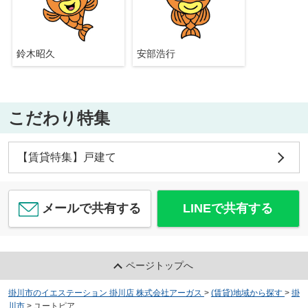
鈴木昭久
安部浩行
こだわり特集
【賃貸特集】戸建て
メールで共有する
LINEで共有する
ページトップへ
掛川市のイエステーション 掛川店 株式会社アーガス
>
(賃貸)地域から探す
>
掛
川市
>
ユートピア