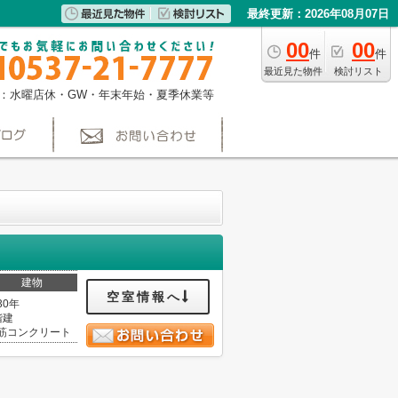
最終更新：2026年08月07日
00
00
件
件
最近見た物件
検討リスト
：水曜店休・GW・年末年始・夏季休業等
建物
空室情報へ
30年
階建
筋コンクリート