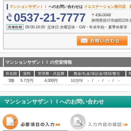
マンションサザンＩＩ
へのお問い合わせは
イエステーション掛川店 
0537-21-7777
〒436-0048
静岡県掛川市細田229-
09:00-18:00 定休日:水曜店休・GW・年末年始・夏季休業等
マンションサザンＩＩ
の空室情報
所在階
賃料
管理費・共益費
敷金/礼金/保証金/償却/敷引
3階
5.7万円
4,000円
/
/
/
/
10万円
-
-
-
-
マンションサザンＩＩ
へのお問い合わせ