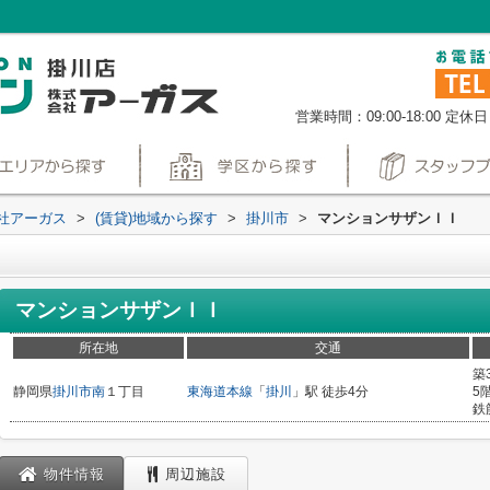
営業時間：09:00-18:00
定休日
社アーガス
>
(賃貸)地域から探す
>
掛川市
>
マンションサザンＩＩ
マンションサザンＩＩ
所在地
交通
築
静岡県
掛川市
南
１丁目
東海道本線
「
掛川
」駅 徒歩4分
5
鉄
物件情報
周辺施設