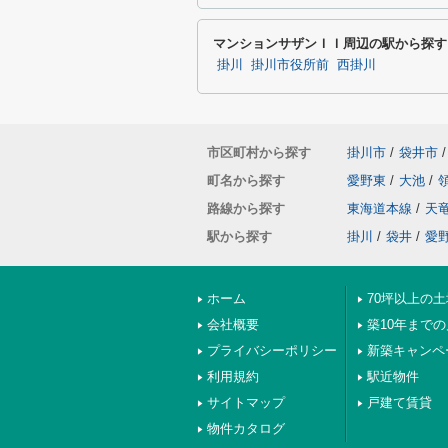
マンションサザンＩＩ周辺の駅から探す
掛川
掛川市役所前
西掛川
市区町村から探す
掛川市
/
袋井市
/
町名から探す
愛野東
/
大池
/
路線から探す
東海道本線
/
天
駅から探す
掛川
/
袋井
/
愛
ホーム
70坪以上の土
会社概要
築10年まで
プライバシーポリシー
新築キャンペ
利用規約
駅近物件
サイトマップ
戸建て賃貸
物件カタログ