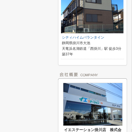
シティハイムバランタイン
静岡県掛川市大池
天竜浜名湖鉄道「西掛川」駅 徒歩3分
築37年
イエステーション掛川店 株式会