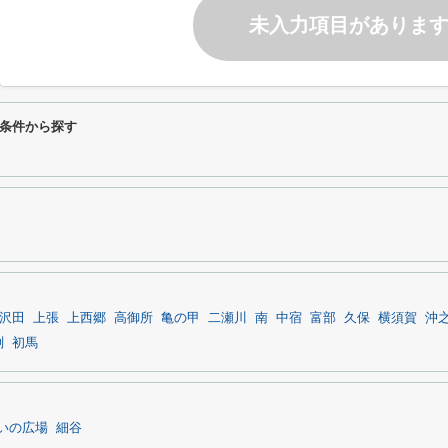
未入力項目がありま
条件から探す
沢田
上張
上西郷
高御所
亀の甲
二瀬川
南
中宿
富部
久保
横須賀
沖
渕
初馬
いの広場
細谷