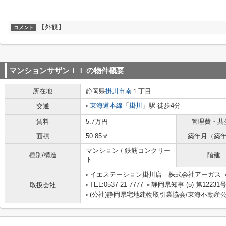
【外観】
コメント
マンションサザンＩＩ
の物件概要
所在地
静岡県
掛川市
南
１丁目
東海道本線
「
掛川
」駅 徒歩4分
交通
賃料
5.7万円
管理費・共
面積
50.85㎡
築年月（築
マンション / 鉄筋コンクリー
種別/構造
階建
ト
イエステーション掛川店 株式会社アーガス
TEL:0537-21-7777
静岡県知事 (5) 第12231
取扱会社
(公社)静岡県宅地建物取引業協会/東海不動産