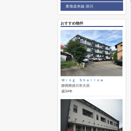
東海道本線 掛川
おすすめ物件
Ｗｉｎｇ Ｓｈａｌｌｏｗ
静岡県掛川市大渕
築34年