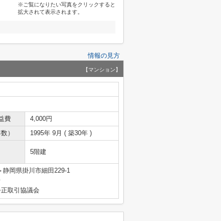
※ご覧になりたい写真をクリックすると
拡大されて表示されます。
情報の見方
【マンション】
益費
4,000円
年数）
1995年 9月 ( 築30年 )
5階建
静岡県掛川市細田229-1
号
公正取引協議会