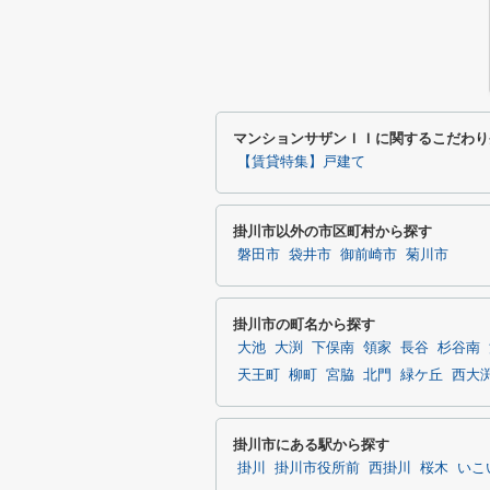
マンションサザンＩＩに関するこだわり
【賃貸特集】戸建て
掛川市以外の市区町村から探す
磐田市
袋井市
御前崎市
菊川市
掛川市の町名から探す
大池
大渕
下俣南
領家
長谷
杉谷南
天王町
柳町
宮脇
北門
緑ケ丘
西大
掛川市にある駅から探す
掛川
掛川市役所前
西掛川
桜木
いこ