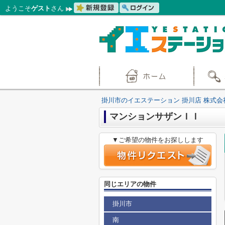
ようこそ
ゲスト
さん
掛川市のイエステーション 掛川店 株式会
マンションサザンＩＩ
▼ご希望の物件をお探しします
同じエリアの物件
掛川市
南