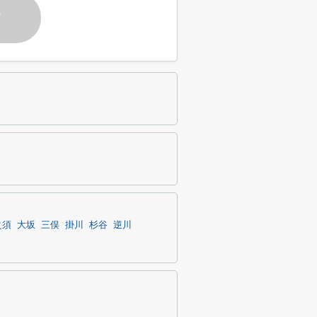
す
之須
大坂
三俣
掛川
杉谷
逆川