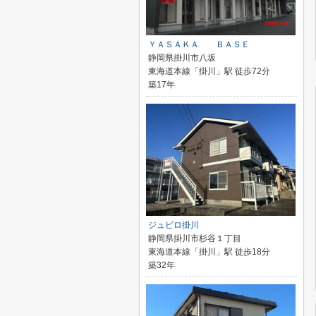
ＹＡＳＡＫＡ ＢＡＳＥ
静岡県掛川市八坂
東海道本線「掛川」駅 徒歩72分
築17年
ジュビロ掛川
静岡県掛川市杉谷１丁目
東海道本線「掛川」駅 徒歩18分
築32年