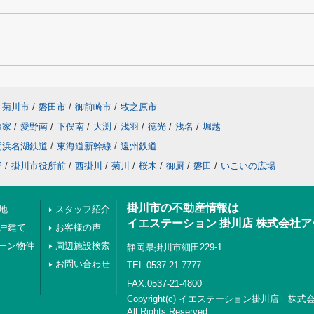
菊川市
/
磐田市
/
御前崎市
/
牧之原市
領家
/
愛野南
/
下俣南
/
大渕
/
浅羽
/
徳光
/
浅名
/
堀越
竜浜名湖鉄道
/
東海道新幹線
/
遠州鉄道
野
/
掛川市役所前
/
西掛川
/
菊川
/
桜木
/
御厨
/
磐田
/
いこいの広場
掛川市の不動産情報は
地
スタッフ紹介
イエステーション 掛川店 株式会社
の戸建て
お客様の声
ーン物件
周辺施設検索
静岡県掛川市細田229-1
お問い合わせ
TEL:0537-21-7777
FAX:0537-21-4800
Copyright(c) イエステーション掛川店 株
All Rights Reserved.